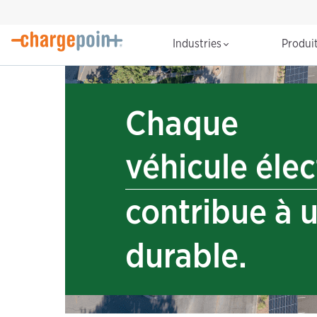
Industries
Produi
Chaque
emplacement
véhicule élec
contribue à u
réduction de
kWh
durable.