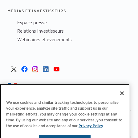
MÉDIAS ET INVESTISSEURS
Espace presse
Relations investisseurs
Webinaires et événements
France >
We use cookies and similar tracking technologies to personalize
your experience, analyze site traffic and support us in our
marketing efforts. You may change your cookie settings at any
|
Politique de confidentialité
Vos choix de confidentialité
time. By using our website and any of our services, you consent to
|
|
|
the use of cookies and acceptance of our
Juridique
Relevé d'accessibilité
Privacy Policy
Code de conduite
|
des fournisseurs
Informations EPR