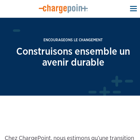
To
na
ENCOURAGEONS LE CHANGEMENT
Construisons ensemble un
avenir durable
Chez ChargePoint, nous estimons qu’une transition