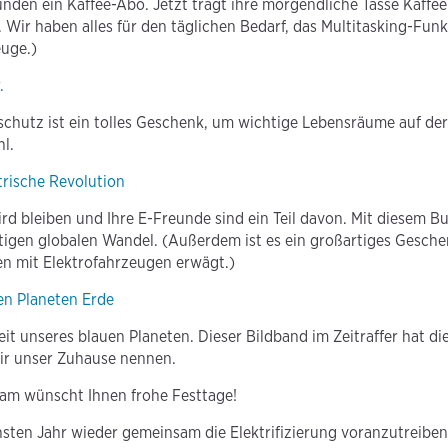
nden ein Kaffee-Abo. Jetzt trägt ihre morgendliche Tasse Kaffe
 Wir haben alles für den täglichen Bedarf, das Multitasking-Fun
uge.)
.
schutz ist ein tolles Geschenk, um wichtige Lebensräume auf der
hl.
trische Revolution
ird bleiben und Ihre E-Freunde sind ein Teil davon. Mit diesem B
htigen globalen Wandel. (Außerdem ist es ein großartiges Gesche
en mit Elektrofahrzeugen erwägt.)
en Planeten Erde
it unseres blauen Planeten. Dieser Bildband im Zeitraffer hat di
ir unser Zuhause nennen.
am wünscht Ihnen frohe Festtage!
sten Jahr wieder gemeinsam die Elektrifizierung voranzutreiben