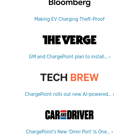
Making EV Charging Theft-Proof
GM and ChargePoint plan to install…
›
ChargePoint rolls out new AI-powered…
›
ChargePoint's New 'Omni Port' Is One…
›