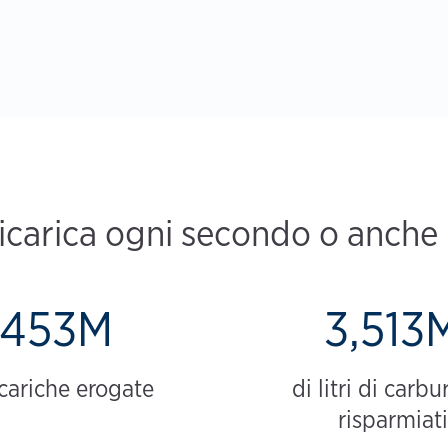
icarica ogni secondo o anch
453M
3,513
icariche erogate
di litri di carbu
risparmiati