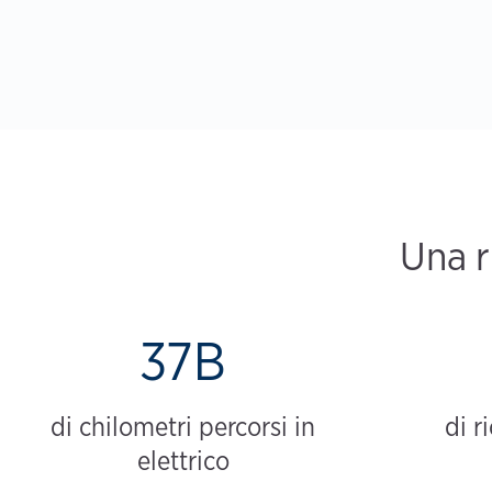
Una r
37B
di chilometri percorsi in
di r
elettrico