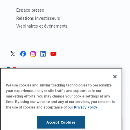
Espace presse
Relations investisseurs
Webinaires et événements
France >
We use cookies and similar tracking technologies to personalize
your experience, analyze site traffic and support us in our
marketing efforts. You may change your cookie settings at any
|
Politique de confidentialité
Vos choix de confidentialité
time. By using our website and any of our services, you consent to
|
|
|
the use of cookies and acceptance of our
Privacy Policy
Juridique
Relevé d'accessibilité
Code de conduite
|
des fournisseurs
Informations EPR
Accept Cookies
Restez à jour.
Gérer les
© 2026 ChargePoint, Inc.