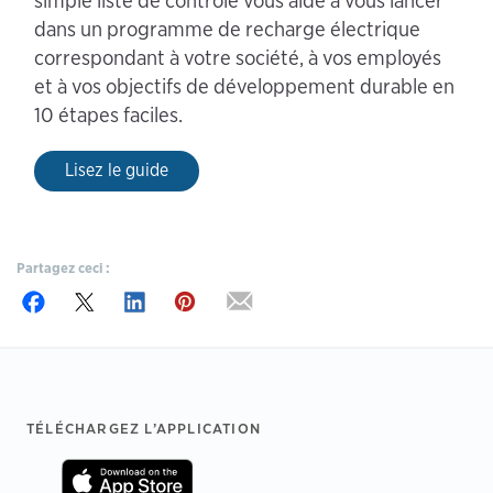
simple liste de contrôle vous aide à vous lancer
dans un programme de recharge électrique
correspondant à votre société, à vos employés
et à vos objectifs de développement durable en
10 étapes faciles.
Lisez le guide
Partagez ceci :
Footer
TÉLÉCHARGEZ L’APPLICATION