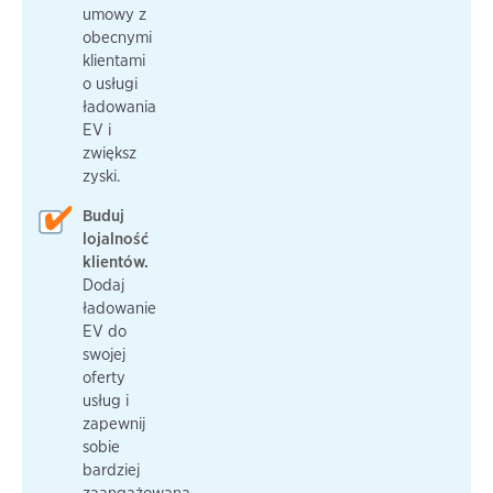
umowy z
obecnymi
klientami
o usługi
ładowania
EV i
zwiększ
zyski.
Buduj
lojalność
klientów.
Dodaj
ładowanie
EV do
swojej
oferty
usług i
zapewnij
sobie
bardziej
zaangażowaną