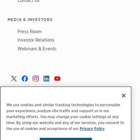
Contact Us
MEDIA & INVESTORS
Press Room
Investor Relations
Webinars & Events
Poland >
We use cookies and similar tracking technologies to personalize
your experience, analyze site traffic and support us in our
marketing efforts. You may change your cookie settings at any
time. By using our website and any of our services, you consent to
the use of cookies and acceptance of our
Privacy Policy
|
|
|
Polityka prywatności
Opcje prywatności
Legalny
|
|
Deklaracja dostępności
Kodeks postępowania dostawców