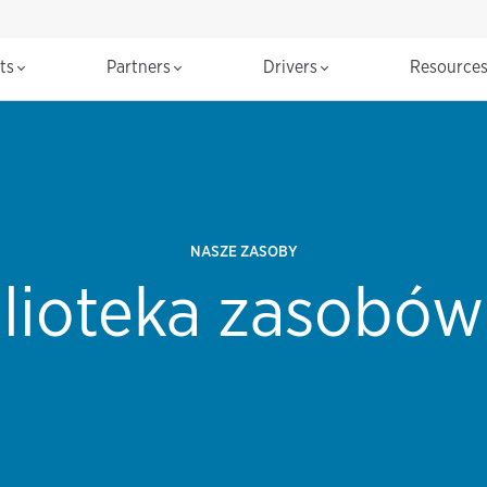
cts
Partners
Drivers
Resource
NASZE ZASOBY
blioteka zasobów