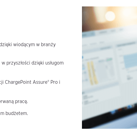
 dzięki wiodącym w branży
 w przyszłości dzięki usługom
i ChargePoint Assure® Pro i
erwaną pracę.
oim budżetem.