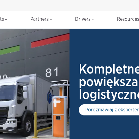
cts
Partners
Drivers
Resource
Kompletne
powiększan
logistyczn
Porozmawiaj z eksperte