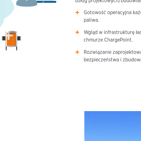
usług projektowych/budowlan
Gotowość operacyjna każd
paliwa.
Wgląd w infrastrukturę ł
chmurze ChargePoint.
Rozwiązanie zaprojektow
bezpieczeństwa i zbudowa