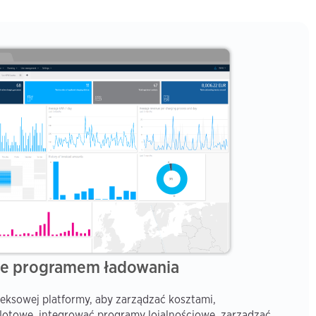
ie programem ładowania
leksowej platformy, aby zarządzać kosztami,
lotowe, integrować programy lojalnościowe, zarządzać