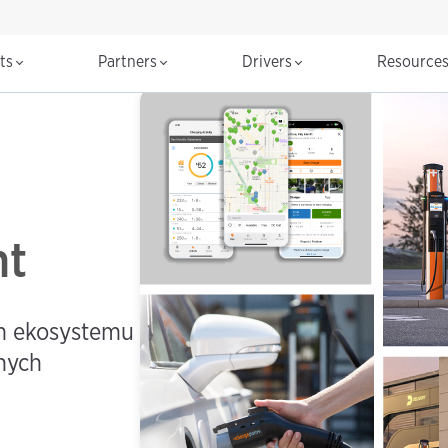
cts
Partners
Drivers
Resource
nt
m ekosystemu
nych