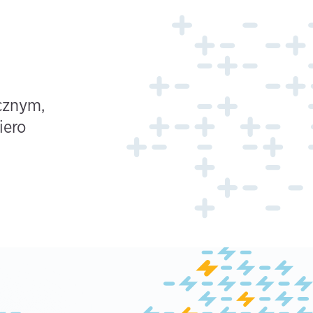
cznym,
iero