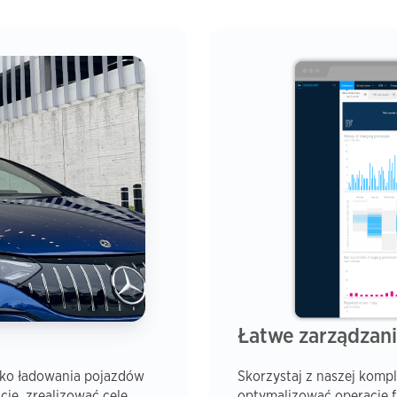
Łatwe zarządzan
sko ładowania pojazdów
Skorzystaj z naszej komp
je, zrealizować cele
optymalizować operacje f