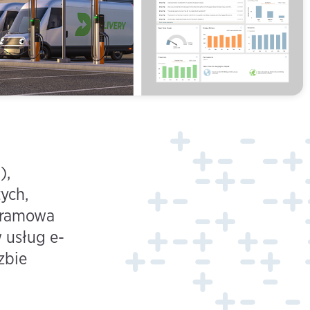
),
ych,
ogramowa
 usług e-
zbie