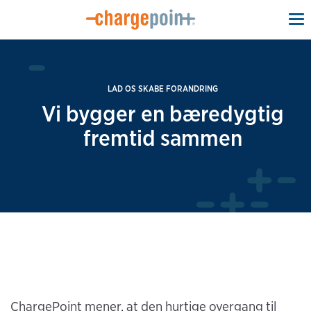
To
na
LAD OS SKABE FORANDRING
Vi bygger en bæredygtig
fremtid sammen
ChargePoint mener, at den hurtige overgang til