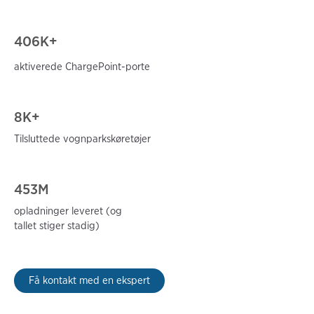
406
K+
aktiverede ChargePoint-porte
8K+
Tilsluttede vognparkskøretøjer
453M
opladninger leveret (og
tallet stiger stadig)
Få kontakt med en ekspert