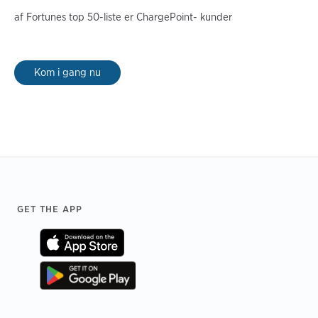
af Fortunes top 50-liste er ChargePoint-
kunder
Kom i gang nu
Footer
GET THE APP