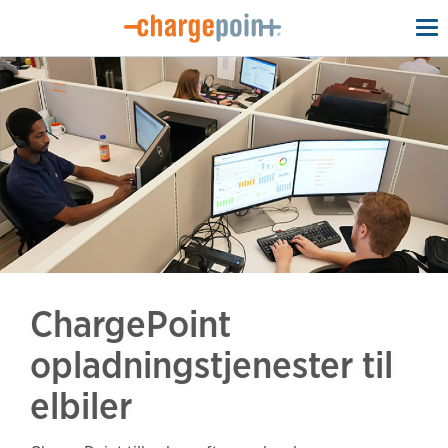
To
na
ChargePoint
opladningstjenester til
elbiler