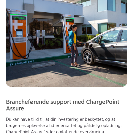
Brancheførende support med
ChargePoint
Assure
Du kan have tillid til, at din investering er beskyttet, og at
brugernes oplevelse altid er ensartet og pålidelig opladning.
®️
ChargePoint Assure
yder omfattende overvågning,