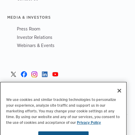
MEDIA & INVESTORS
Press Room
Investor Relations
Webinars & Events
Danmark >
We use cookies and similar tracking technologies to personalize
your experience, analyze site traffic and support us in our
marketing efforts. You may change your cookie settings at any
time. By using our website and any of our services, you consent to
the use of cookies and acceptance of our
Privacy Policy
|
|
|
Fortrolighedspolitik‌‌
Privatlivsvalg
Juridisk
|
|
Tilgængelighedserklæring
Adfærdskodeks for leverandører