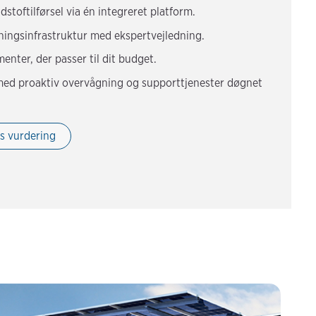
stoftilførsel via én integreret platform.
ingsinfrastruktur med ekspertvejledning.
enter, der passer til dit budget.
med proaktiv overvågning og supporttjenester døgnet
is vurdering