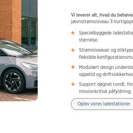
Vi leverer alt, hvad du behøve
jævnstrømsniveau 3 hurtigop
Specialbyggede ladestation
størrelse.
Strømniveauer og stiktyper
fleksible konfigurationsmu
Modulært design understø
oppetid og driftssikkerhed
Support døgnet rundt, for
missionkritisk påfyldning.
Oplev vores ladestationer