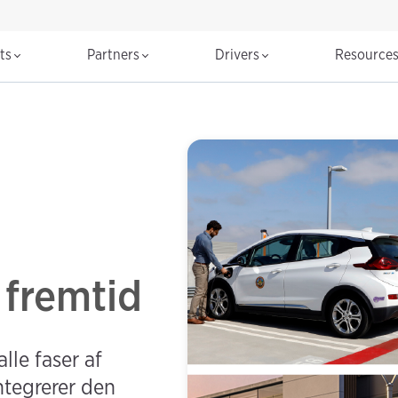
cts
Partners
Drivers
Resource
 fremtid
le faser af
ntegrerer den