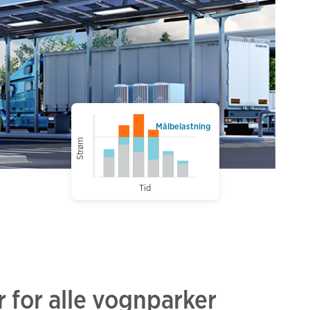
Målbelastning
Strøm
Tid
 for alle vognparker