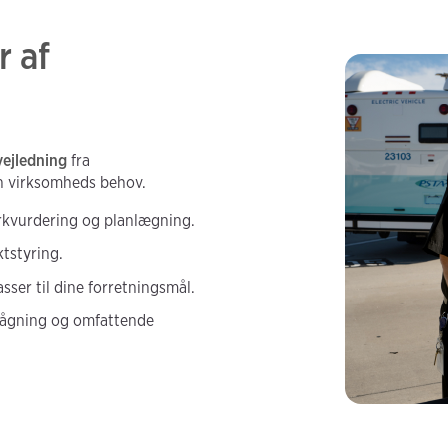
r af
vejledning
fra
in virksomheds behov.
rkvurdering og planlægning.
tstyring.
sser til dine forretningsmål.
vågning og omfattende