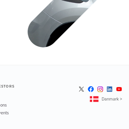
ESTORS
Danmark >
ions
vents