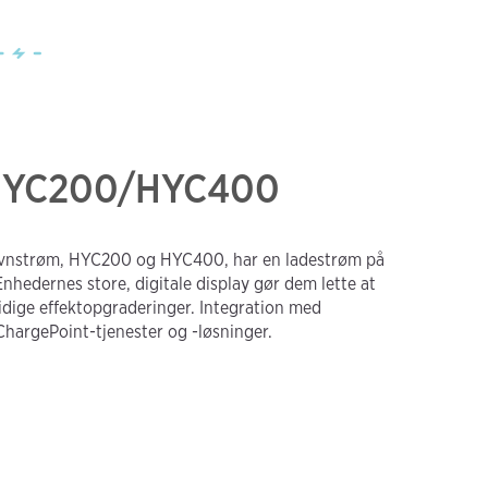
r HYC200/HYC400
jævnstrøm, HYC200 og HYC400, har en ladestrøm på
hedernes store, digitale display gør dem lette at
dige effektopgraderinger. Integration med
hargePoint-tjenester og -løsninger.