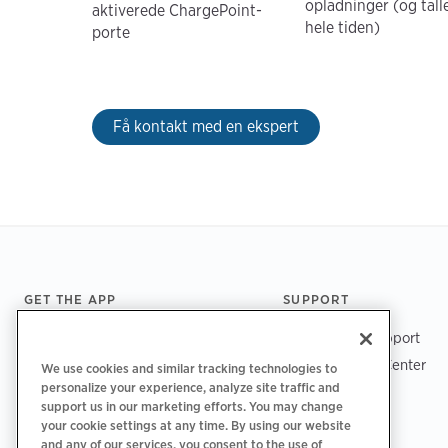
opladninger (og talle
aktiverede ChargePoint-
hele tiden)
porte
Få kontakt med en ekspert
Footer
GET THE APP
SUPPORT
ChargePoint Support
Driver Support Center
We use cookies and similar tracking technologies to
personalize your experience, analyze site traffic and
Trust Center
support us in our marketing efforts. You may change
your cookie settings at any time. By using our website
and any of our services, you consent to the use of