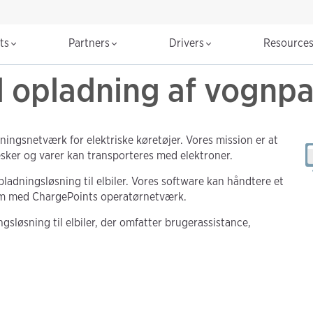
cts
Partners
Drivers
Resource
il opladning af vognp
ngsnetværk for elektriske køretøjer. Vores mission er at
esker og varer kan transporteres med elektroner.
opladningsløsning til elbiler. Vores software kan håndtere et
form med ChargePoints operatørnetværk.
gsløsning til elbiler, der omfatter brugerassistance,