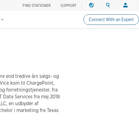
FIND STATIONER
SUPPORT
OMRÅDE
SØG
LOGGE
Find ladestationer
Skift region
Search ChargePo
Din kont
PÅ
s
Connect With an Expert
Nordamerika
Bilister
Canada (english)
Logge på
Canada (français canadie
Opret en
United States (english)
Ladestati
Logge på
re end tredive års salgs- og
Partnere
 Vice kom til ChargePoint,
ChargePo
og forretningstjenester, fra
ChargePoi
T Data Services fra maj 2018
LLC, en udbyder af
achelor i marketing fra Texas