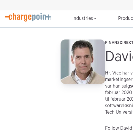
Industries
Produ
FINANSDIREK
Davi
Hr. Vice har 
marketingserf
var han salgs
februar 2020 
til februar 2
softwareløsnin
Tech Universi
Follow David