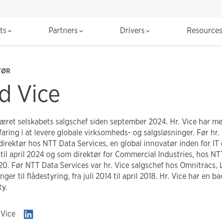
cts
Partners
Drivers
Resource
TØR
d Vice
været selskabets salgschef siden september 2024. Hr. Vice har me
aring i at levere globale virksomheds- og salgsløsninger. Før hr.
direktør hos NTT Data Services, en global innovatør inden for IT 
til april 2024 og som direktør for Commercial Industries, hos NT
020. Før NTT Data Services var hr. Vice salgschef hos Omnitracs, 
ger til flådestyring, fra juli 2014 til april 2018. Hr. Vice har en b
ty.
 Vice