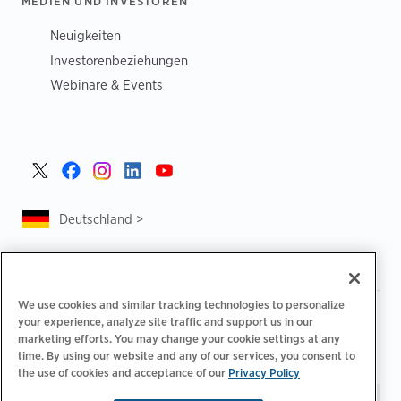
MEDIEN UND INVESTOREN
Neuigkeiten
Investorenbeziehungen
Webinare & Events
Deutschland >
We use cookies and similar tracking technologies to personalize
|
|
Datenschutzrichtlinie
Ihre Datenschutzoptionen
your experience, analyze site traffic and support us in our
|
|
Rechtliches
Abrechnung zur Barrierefreiheit
marketing efforts. You may change your cookie settings at any
|
|
Verhaltenskodex für Lieferanten
EPR-Informationen
time. By using our website and any of our services, you consent to
the use of cookies and acceptance of our
Privacy Policy
Impressum