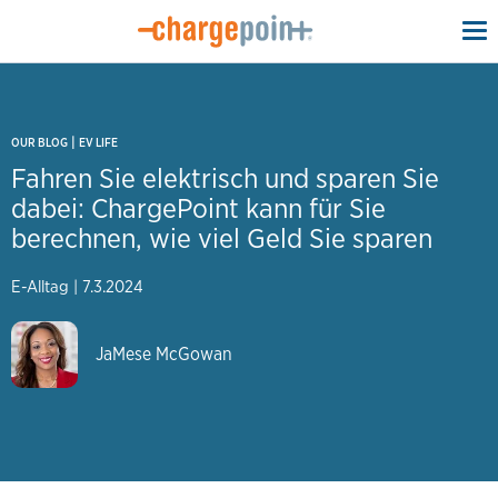
To
na
|
OUR BLOG
EV LIFE
Fahren Sie elektrisch und sparen Sie
dabei: ChargePoint kann für Sie
berechnen, wie viel Geld Sie sparen
E-Alltag
|
7.3.2024
JaMese McGowan