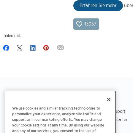
Erfahren Sie mehr
über
13057
Teilen mit:
Footer
LADEN SIE DIE APP HERUNTER
SUPPORT
We use cookies and similar tracking technologies to
ChargePoint-Support
personalize your experience, analyze site traffic and
Fahrer-Support Center
support us in our marketing efforts. You may change
your cookie settings at any time. By using our website
Trust Center
and any of our services, you consent to the use of