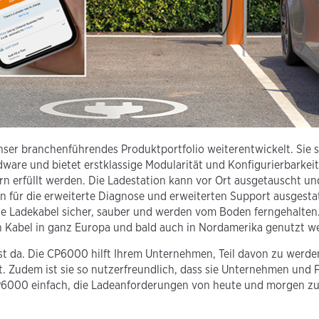
ser branchenführendes Produktportfolio weiterentwickelt. Sie s
dware und bietet erstklassige Modularität und Konfigurierbarkei
 erfüllt werden. Die Ladestation kann vor Ort ausgetauscht un
en für die erweiterte Diagnose und erweiterten Support ausgestat
e Ladekabel sicher, sauber und werden vom Boden ferngehalten
n Kabel in ganz Europa und bald auch in Nordamerika genutzt w
ist da. Die CP6000 hilft Ihrem Unternehmen, Teil davon zu werde
t. Zudem ist sie so nutzerfreundlich, dass sie Unternehmen und F
 CP6000 einfach, die Ladeanforderungen von heute und morgen zu e