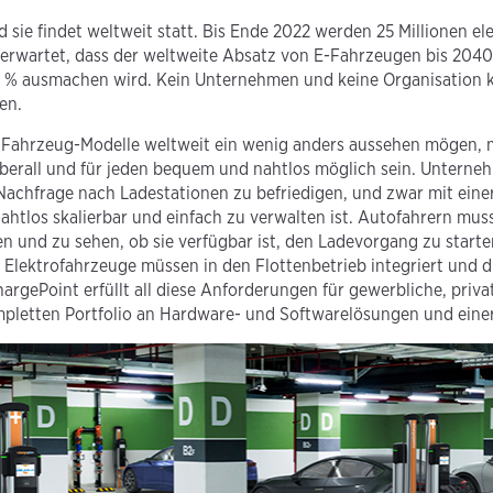
d sie findet weltweit statt. Bis Ende 2022 werden 25 Millionen e
erwartet, dass der weltweite Absatz von E-Fahrzeugen bis 2040
% ausmachen wird. Kein Unternehmen und keine Organisation kan
en.
-Fahrzeug-Modelle weltweit ein wenig anders aussehen mögen, 
berall und für jeden bequem und nahtlos möglich sein. Unterne
achfrage nach Ladestationen zu befriedigen, und zwar mit einer 
nahtlos skalierbar und einfach zu verwalten ist. Autofahrern mu
en und zu sehen, ob sie verfügbar ist, den Ladevorgang zu starte
. Elektrofahrzeuge müssen in den Flottenbetrieb integriert und 
rgePoint erfüllt all diese Anforderungen für gewerbliche, priva
letten Portfolio an Hardware- und Softwarelösungen und einer