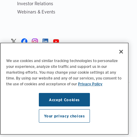
Investor Relations
Webinars & Events
Norge >
We use cookies and similar tracking technologies to personalize
your experience, analyze site traffic and support us in our
marketing efforts. You may change your cookie settings at any
time. By using our website and any of our services, you consent to
the use of cookies and acceptance of our
Privacy Policy
|
|
|
Retningslinjer for personvern‌
Personvernvalg
Juridisk
|
|
Tilgjengelighetserklæring
Etiske retningslinjer for leverandører
Accept Cookies
WEEE-informasjon
Copyright © 2026 ChargePoint, Inc. Med enerett.
Your privacy choices