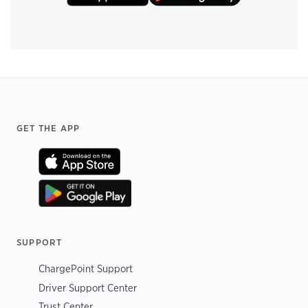
Footer
GET THE APP
SUPPORT
ChargePoint Support
Driver Support Center
Trust Center