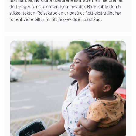
Standardlading gjør at sjåførene kan lade hjemme uten at 
de trenger å installere en hjemmelader. Bare koble den til 
stikkontakten. Reisekabelen er også et flott ekstratilbehør 
for enhver elbiltur for litt rekkevidde i bakhånd.