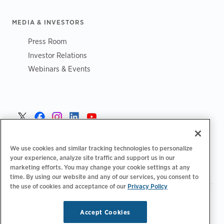
MEDIA & INVESTORS
Press Room
Investor Relations
Webinars & Events
Norge >
We use cookies and similar tracking technologies to personalize
your experience, analyze site traffic and support us in our
marketing efforts. You may change your cookie settings at any
time. By using our website and any of our services, you consent to
the use of cookies and acceptance of our
Privacy Policy
|
|
|
Retningslinjer for personvern‌
Personvernvalg
Juridisk
|
|
Tilgjengelighetserklæring
Etiske retningslinjer for leverandører
Accept Cookies
WEEE-informasjon