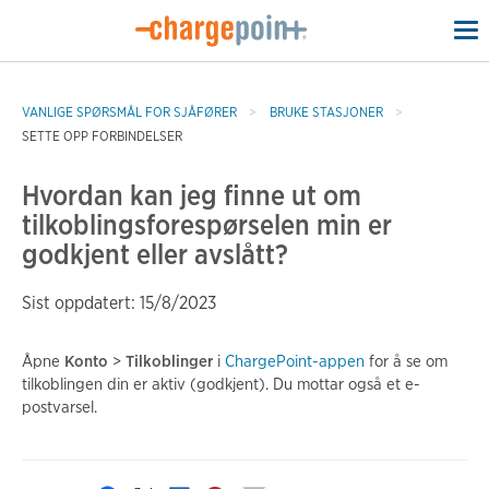
To
na
VANLIGE SPØRSMÅL FOR SJÅFØRER
BRUKE STASJONER
SETTE OPP FORBINDELSER
Hvordan kan jeg finne ut om
tilkoblingsforespørselen min er
godkjent eller avslått?
Sist oppdatert: 15/8/2023
Åpne
Konto
>
Tilkoblinger
i
ChargePoint-appen
for å se om
tilkoblingen din er aktiv (godkjent). Du mottar også et e-
postvarsel.