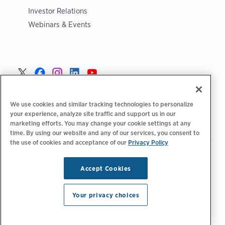
Investor Relations
Webinars & Events
Norge >
We use cookies and similar tracking technologies to personalize
your experience, analyze site traffic and support us in our
marketing efforts. You may change your cookie settings at any
time. By using our website and any of our services, you consent to
the use of cookies and acceptance of our
Privacy Policy
|
|
|
Retningslinjer for personvern‌
Personvernvalg
Juridisk
|
|
Tilgjengelighetserklæring
Etiske retningslinjer for leverandører
Accept Cookies
WEEE-informasjon
Copyright © 2026 ChargePoint, Inc. Med enerett.
Your privacy choices