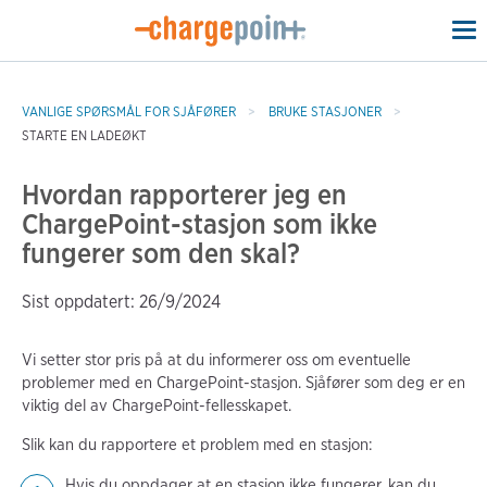
To
na
VANLIGE SPØRSMÅL FOR SJÅFØRER
BRUKE STASJONER
STARTE EN LADEØKT
Hvordan rapporterer jeg en
ChargePoint-stasjon som ikke
fungerer som den skal?
Sist oppdatert: 26/9/2024
Vi setter stor pris på at du informerer oss om eventuelle
problemer med en ChargePoint-stasjon. Sjåfører som deg er en
viktig del av ChargePoint-fellesskapet.
Slik kan du rapportere et problem med en stasjon:
Hvis du oppdager at en stasjon ikke fungerer, kan du