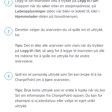
Legg til Siri-snarveien ved å trykke på
Legg til i Siri
-
knappen når du søker etter en stasjonsadresse, på
Ladeopplysninger
-siden når bilen er koblet til, eller i
Hjemmelader
-delen på hovedmenyen.
Deretter velger du snarveien du vil spille inn et uttrykk
for.
Tips:
Det er ikke alle snarveier som vises når du trykker
på
Legg til i Siri
, så sørg for å legge til snarveien på alle
tre måtene for å spille inn uttrykk for de andre
snarveiene.
Spill inn et personlig uttrykk som Siri kan bruke til å be
ChargePoint om å kjøre snarveien.
Tips:
Bruk korte uttrykk som er enkle å huske når du ber
Siri om informasjon fra ChargePoint-appen. Du kan for
eksempel si «Ladestatus» eller velge et eget unikt
uttrykk.