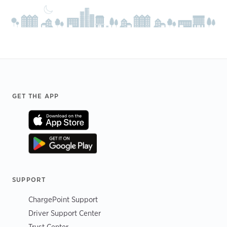
Footer
GET THE APP
SUPPORT
ChargePoint Support
Driver Support Center
Trust Center