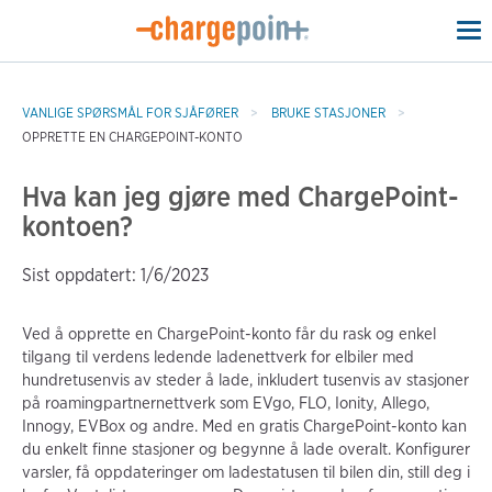
To
na
VANLIGE SPØRSMÅL FOR SJÅFØRER
BRUKE STASJONER
OPPRETTE EN CHARGEPOINT-KONTO
Hva kan jeg gjøre med ChargePoint-
kontoen?
Sist oppdatert: 1/6/2023
Ved å opprette en ChargePoint-konto får du rask og enkel
tilgang til verdens ledende ladenettverk for elbiler med
hundretusenvis av steder å lade, inkludert tusenvis av stasjoner
på roamingpartnernettverk som EVgo, FLO, Ionity, Allego,
Innogy, EVBox og andre. Med en gratis ChargePoint-konto kan
du enkelt finne stasjoner og begynne å lade overalt. Konfigurer
varsler, få oppdateringer om ladestatusen til bilen din, still deg i