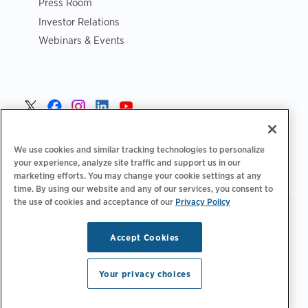
Press Room
Investor Relations
Webinars & Events
Norge >
We use cookies and similar tracking technologies to personalize
your experience, analyze site traffic and support us in our
marketing efforts. You may change your cookie settings at any
time. By using our website and any of our services, you consent to
the use of cookies and acceptance of our
Privacy Policy
|
|
|
Retningslinjer for personvern‌
Personvernvalg
Juridisk
|
|
Tilgjengelighetserklæring
Etiske retningslinjer for leverandører
Accept Cookies
WEEE-informasjon
Copyright © 2026 ChargePoint, Inc. Med enerett.
Your privacy choices