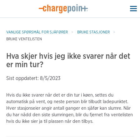
To
na
VANLIGE SPØRSMÅL FOR SJÅFØRER
BRUKE STASJONER
BRUKE VENTELISTEN
Hva skjer hvis jeg ikke svarer når det
er min tur?
Sist oppdatert: 8/5/2023
Hvis du ikke svarer når det er din tur i køen, settes du
automatisk på vent, og neste person blir tilbudt ladepunktet.
Hver stasjonseier angir antall ganger en sjåfør kan slumre. Når
du har nådd den siste slumringen, blir du fjernet fra ventelisten
hvis du ikke sier ja til plassen når den tilbys.