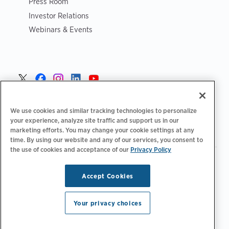
Press Room
Investor Relations
Webinars & Events
Norge >
We use cookies and similar tracking technologies to personalize
your experience, analyze site traffic and support us in our
marketing efforts. You may change your cookie settings at any
time. By using our website and any of our services, you consent to
the use of cookies and acceptance of our
Privacy Policy
|
|
|
Retningslinjer for personvern‌
Personvernvalg
Juridisk
|
|
Tilgjengelighetserklæring
Etiske retningslinjer for leverandører
Accept Cookies
WEEE-informasjon
Copyright © 2026 ChargePoint, Inc. Med enerett.
Your privacy choices