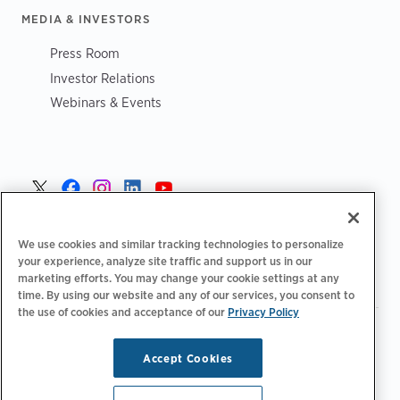
MEDIA & INVESTORS
Press Room
Investor Relations
Webinars & Events
Norge >
We use cookies and similar tracking technologies to personalize
your experience, analyze site traffic and support us in our
marketing efforts. You may change your cookie settings at any
time. By using our website and any of our services, you consent to
the use of cookies and acceptance of our
Privacy Policy
|
|
|
Retningslinjer for personvern‌
Personvernvalg
Juridisk
|
|
Tilgjengelighetserklæring
Etiske retningslinjer for leverandører
Accept Cookies
WEEE-informasjon