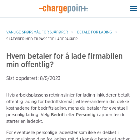
To
na
VANLIGE SPØRSMÅL FOR SJÅFØRER
BETALE FOR LADING
SJÅFØRER MED TILPASSEDE LADEPAKKER
Hvem betaler for å lade firmabilen
min offentlig?
Sist oppdatert: 8/5/2023
Hvis arbeidsplassens retningslinjer for lading inkluderer betalt
offentlig lading for bedriftsformål, vil leverandøren din dekke
kostnadene for bedriftslading, mens du betaler for eventuell
personlig lading. Velg
Bedrift
eller
Personlig
i appen før du
starter en ladeøkt.
For eventuelle personlige ladeøkter som ikke er dekket i
retningslinjene dine for lading, må du kanskje betale et gebyr.