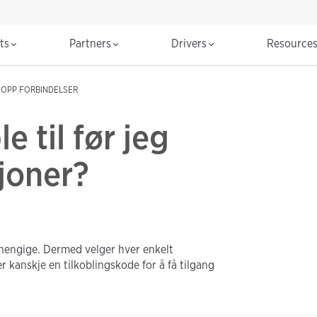
cts
Partners
Drivers
Resource
 OPP FORBINDELSER
e til før jeg
sjoner?
vhengige. Dermed velger hver enkelt
 kanskje en tilkoblingskode for å få tilgang