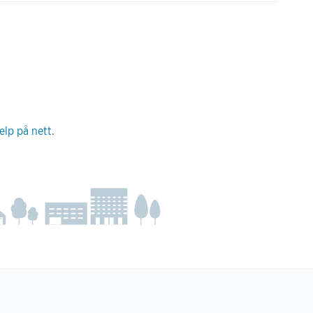
jelp på nett
.