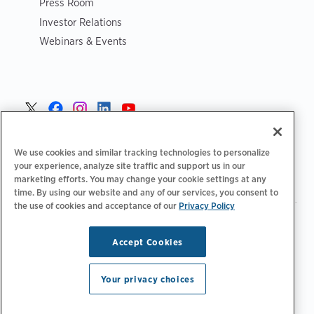
Press Room
Investor Relations
Webinars & Events
Norge >
We use cookies and similar tracking technologies to personalize
your experience, analyze site traffic and support us in our
marketing efforts. You may change your cookie settings at any
time. By using our website and any of our services, you consent to
the use of cookies and acceptance of our
Privacy Policy
|
|
|
Retningslinjer for personvern‌
Personvernvalg
Juridisk
|
|
Tilgjengelighetserklæring
Etiske retningslinjer for leverandører
Accept Cookies
WEEE-informasjon
Copyright © 2026 ChargePoint, Inc. Med enerett.
Your privacy choices