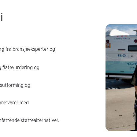
i
ing
fra bransjeeksperter og
g flåtevurdering og
gsutforming og
 samsvarer med
fattende støttealternativer.