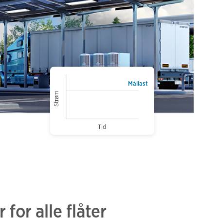
Mållast
Strøm
Tid
for alle flåter