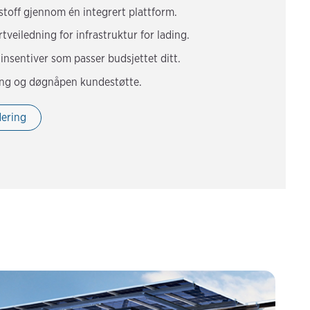
vstoff gjennom én integrert plattform.
veiledning for infrastruktur for lading.
 insentiver som passer budsjettet ditt.
king og døgnåpen kundestøtte.
dering