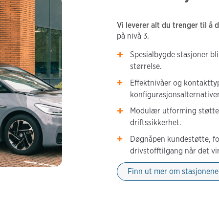
Vi leverer alt du trenger til å d
på nivå 3.
Spesialbygde stasjoner bli
størrelse.
Effektnivåer og kontakttype
konfigurasjonsalternativer
Modulær utforming støtter
driftssikkerhet.
Døgnåpen kundestøtte, for
drivstofftilgang når det vir
Finn ut mer om stasjonene