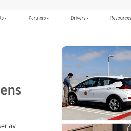
cts
Partners
Drivers
Resource
tens
ser av