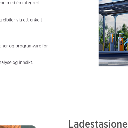
ene med én integrert
elbiler via ett enkelt
aner og programvare for
alyse og innsikt.
Ladestasjoner 