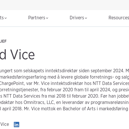
cts
Partners
Drivers
Resource
JEF
d Vice
fungert som selskapets inntektsdirektør siden september 2024. Mr
 markedsføringserfaring med å levere globale forretnings- og sal
hargePoint, var Mr. Vice inntektsdirektør hos NTT Data Service
forretningstjenester, fra februar 2020 fram til april 2024, og pre
os NTT Data Services fra mai 2018 til februar 2020. Før han jobb
redaktør hos Omnitracs, LLC, en leverandør av programvareløsning
til april 2018. Mr. Vice mottok en Bachelor of Arts i markedsføring
 Vice