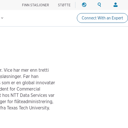
FINN STASJONER
STØTTE
REGION
SØK
PÅLOGG
Finn ladestasjoner
Change region
Search ChargePo
Din kont
s
Connect With an Expert
Nord-Amerika
Sjåfører
Canada (english)
Påloggin
Canada (français canadie
Create a
United States (english)
Stasjonse
Påloggin
. Vice har mer enn tretti
Partnere
gsløsninger. Før han
ChargePo
s som er en global innovatør
ChargePoi
sident for Commercial
et hos NTT Data Services var
er for flåteadministrering,
 fra Texas Tech University.