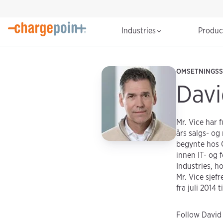
Industries
Produ
OMSETNINGSS
Davi
Mr. Vice har 
års salgs- og
begynte hos C
innen IT- og 
Industries, h
Mr. Vice sjef
fra juli 2014 
Follow David