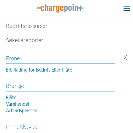
To
na
Bedriftsressurser
Søkekategorier
X
Emne
Elbillading for Bedrift Eller Flåte
Bransje
Flåte
Varehandel
Arbeidsplassen
Innholdstype