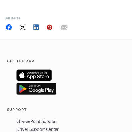
Del dette
Footer
GET THE APP
SUPPORT
ChargePoint Support
Driver Support Center