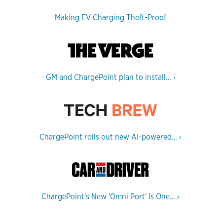
Making EV Charging Theft-Proof
GM and ChargePoint plan to install…
›
ChargePoint rolls out new AI-powered…
›
ChargePoint's New 'Omni Port' Is One…
›