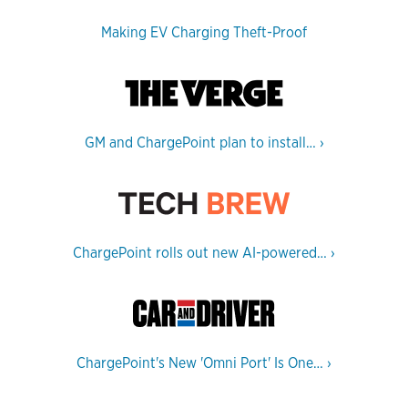
Making EV Charging Theft-Proof
GM and ChargePoint plan to install…
›
ChargePoint rolls out new AI-powered…
›
ChargePoint's New 'Omni Port' Is One…
›