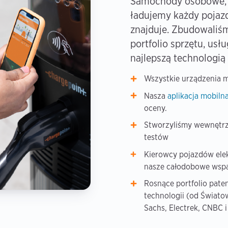
Samochody osobowe, d
ładujemy każdy pojazd
znajduje. Zbudowaliś
portfolio sprzętu, usł
najlepszą technologią
Wszystkie urządzenia m
Nasza
aplikacja mobiln
oceny.
Stworzyliśmy wewnętrzn
testów
Kierowcy pojazdów elek
nasze całodobowe wspa
Rosnące portfolio pate
technologii (od Świa
Sachs, Electrek, CNBC i 