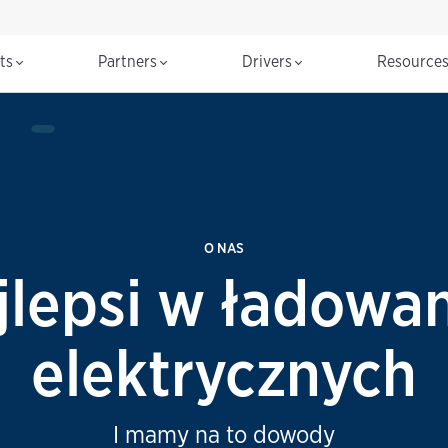
cts
Partners
Drivers
Resource
O NAS
jlepsi w ładowa
elektrycznych
I mamy na to dowody