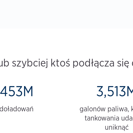
ub szybciej ktoś podłącza się d
453M
3,513
doładowań
galonów paliwa, 
tankowania udał
uniknąć