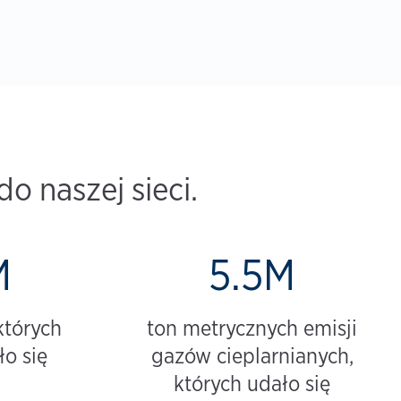
o naszej sieci.
M
5.5M
których
ton metrycznych emisji
o się
gazów cieplarnianych,
których udało się