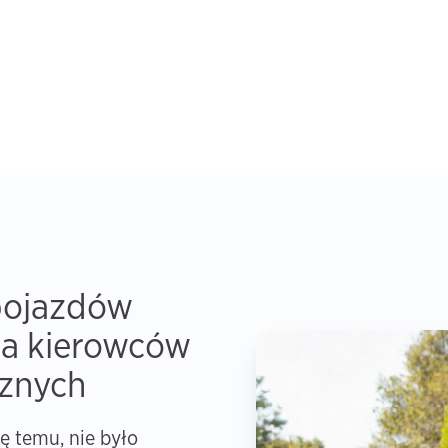
pojazdów
la kierowców
cznych
ę temu, nie było