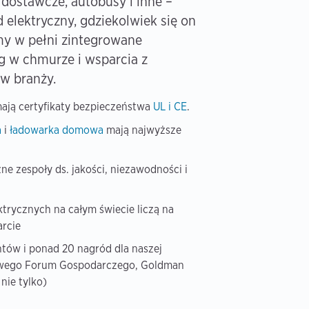
ostawcze, autobusy i inne –
 elektryczny, gdziekolwiek się on
my w pełni zintegrowane
ug w chmurze i wsparcia z
 w branży.
ają certyfikaty bezpieczeństwa
UL i CE
.
a
i
ładowarka domowa
mają najwyższe
e zespoły ds. jakości, niezawodności i
trycznych na całym świecie liczą na
rcie
ntów i ponad 20 nagród dla naszej
towego Forum Gospodarczego, Goldman
nie tylko)