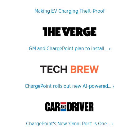
Making EV Charging Theft-Proof
GM and ChargePoint plan to install…
›
ChargePoint rolls out new AI-powered…
›
ChargePoint's New 'Omni Port' Is One…
›