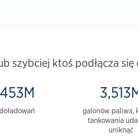
ub szybciej ktoś podłącza się d
453M
3,513
doładowań
galonów paliwa, 
tankowania udał
uniknąć