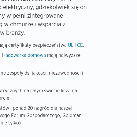
 elektryczny, gdziekolwiek się on
my w pełni zintegrowane
ug w chmurze i wsparcia z
 w branży.
ają certyfikaty bezpieczeństwa
UL i CE
.
a
i
ładowarka domowa
mają najwyższe
e zespoły ds. jakości, niezawodności i
trycznych na całym świecie liczą na
rcie
ntów i ponad 20 nagród dla naszej
towego Forum Gospodarczego, Goldman
nie tylko)