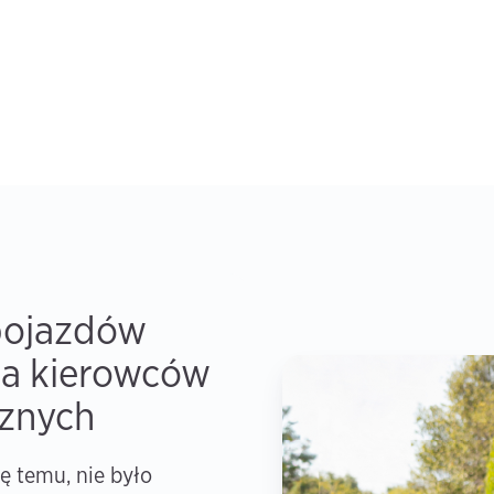
pojazdów
la kierowców
cznych
ę temu, nie było