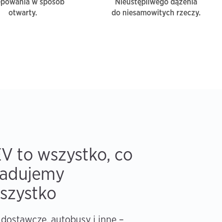
ępowania w sposób
Nieustępliwego dążenia
otwarty.
do niesamowitych rzeczy.
V to wszystko, co
ładujemy
szystko
ostawcze, autobusy i inne –