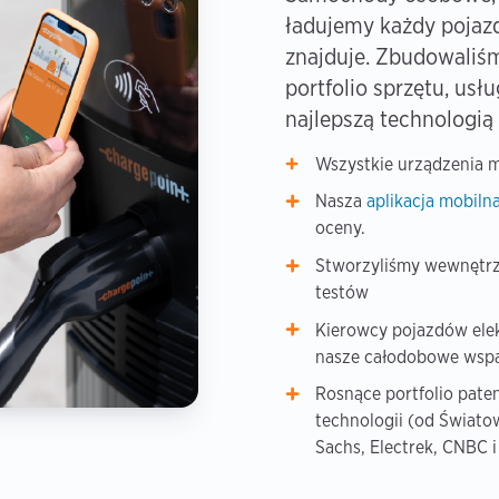
ładujemy każdy pojazd
znajduje. Zbudowaliś
portfolio sprzętu, usł
najlepszą technologią
Wszystkie urządzenia m
Nasza
aplikacja mobiln
oceny.
Stworzyliśmy wewnętrzn
testów
Kierowcy pojazdów elek
nasze całodobowe wspa
Rosnące portfolio pate
technologii (od Świa
Sachs, Electrek, CNBC i 