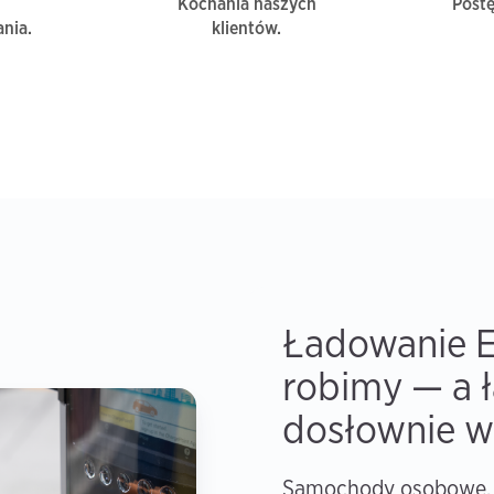
Kochania naszych
Post
nia.
klientów.
Ładowanie E
robimy — a 
dosłownie w
Samochody osobowe, d