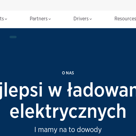
cts
Partners
Drivers
Resource
O NAS
jlepsi w ładowa
elektrycznych
I mamy na to dowody