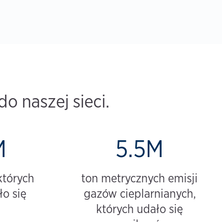
o naszej sieci.
M
5.5M
których
ton metrycznych emisji
o się
gazów cieplarnianych,
których udało się