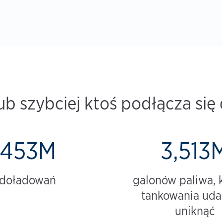
ub szybciej ktoś podłącza się d
453M
3,513
doładowań
galonów paliwa, 
tankowania udał
uniknąć