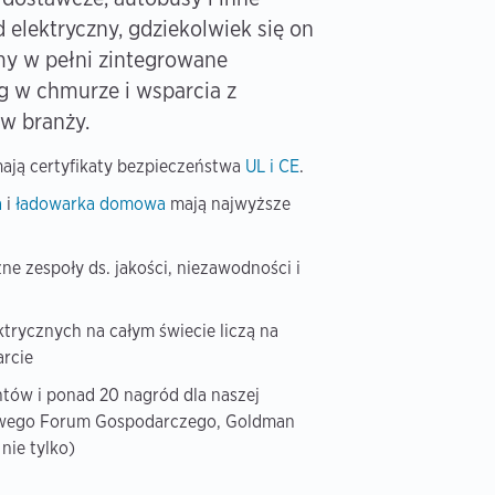
 elektryczny, gdziekolwiek się on
my w pełni zintegrowane
ug w chmurze i wsparcia z
 w branży.
ają certyfikaty bezpieczeństwa
UL i CE
.
a
i
ładowarka domowa
mają najwyższe
e zespoły ds. jakości, niezawodności i
trycznych na całym świecie liczą na
rcie
ntów i ponad 20 nagród dla naszej
towego Forum Gospodarczego, Goldman
nie tylko)