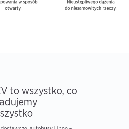
ępowania w sposób
Nieustępliwego dążenia
otwarty.
do niesamowitych rzeczy.
V to wszystko, co
ładujemy
szystko
ostawcze, autobusy i inne –