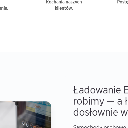
Kochania naszych
Post
nia.
klientów.
Ładowanie E
robimy — a 
dosłownie w
Samochody osobowe, d