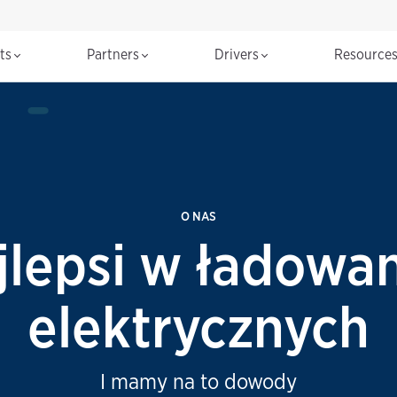
cts
Partners
Drivers
Resource
O NAS
jlepsi w ładowa
elektrycznych
I mamy na to dowody