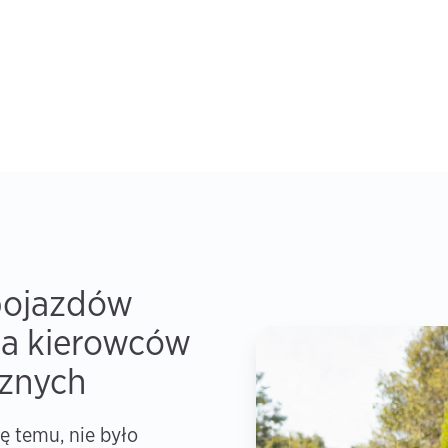
pojazdów
la kierowców
cznych
ę temu, nie było