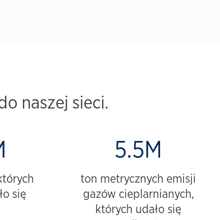
o naszej sieci.
M
5.5M
których
ton metrycznych emisji
o się
gazów cieplarnianych,
których udało się