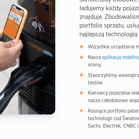
ładujemy każdy pojazd
znajduje. Zbudowaliś
portfolio sprzętu, usł
najlepszą technologią
Wszystkie urządzenia m
Nasza
aplikacja mobiln
oceny.
Stworzyliśmy wewnętrzn
testów
Kierowcy pojazdów elek
nasze całodobowe wspa
Rosnące portfolio pate
technologii (od Świa
Sachs, Electrek, CNBC i 