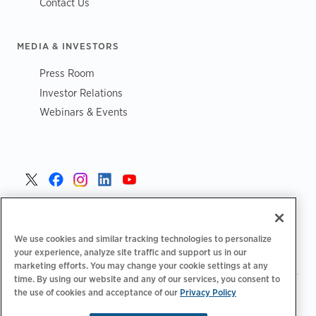
Contact Us
MEDIA & INVESTORS
Press Room
Investor Relations
Webinars & Events
Poland >
We use cookies and similar tracking technologies to personalize
your experience, analyze site traffic and support us in our
marketing efforts. You may change your cookie settings at any
time. By using our website and any of our services, you consent to
the use of cookies and acceptance of our
Privacy Policy
|
|
|
Polityka prywatności
Opcje prywatności
Legalny
|
|
Deklaracja dostępności
Kodeks postępowania dostawców