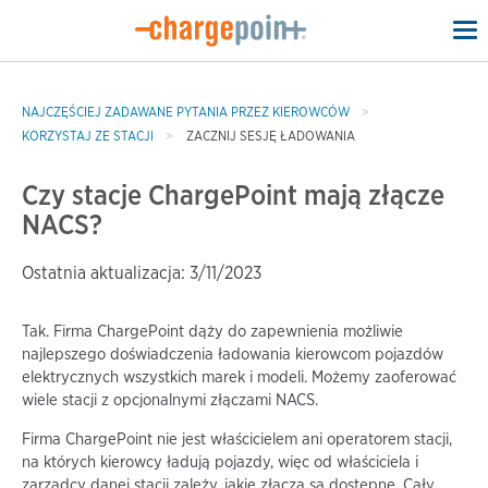
To
na
NAJCZĘŚCIEJ ZADAWANE PYTANIA PRZEZ KIEROWCÓW
KORZYSTAJ ZE STACJI
ZACZNIJ SESJĘ ŁADOWANIA
Czy stacje ChargePoint mają złącze
NACS?
Ostatnia aktualizacja: 3/11/2023
Tak. Firma ChargePoint dąży do zapewnienia możliwie
najlepszego doświadczenia ładowania kierowcom pojazdów
elektrycznych wszystkich marek i modeli. Możemy zaoferować
wiele stacji z opcjonalnymi złączami NACS.
Firma ChargePoint nie jest właścicielem ani operatorem stacji,
na których kierowcy ładują pojazdy, więc od właściciela i
zarządcy danej stacji zależy, jakie złącza są dostępne. Cały