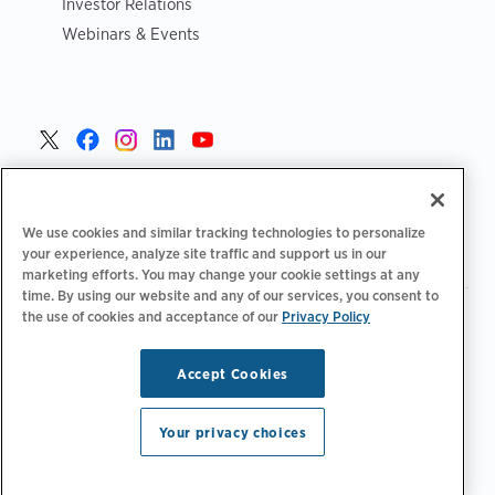
Investor Relations
Webinars & Events
Poland >
We use cookies and similar tracking technologies to personalize
your experience, analyze site traffic and support us in our
marketing efforts. You may change your cookie settings at any
time. By using our website and any of our services, you consent to
the use of cookies and acceptance of our
Privacy Policy
|
|
|
Polityka prywatności
Opcje prywatności
Legalny
|
|
Deklaracja dostępności
Kodeks postępowania dostawców
Informacje WEEE
Accept Cookies
Copyright © 2026 ChargePoint, Inc. Wszelkie prawa
zastrzeżone.
Your privacy choices