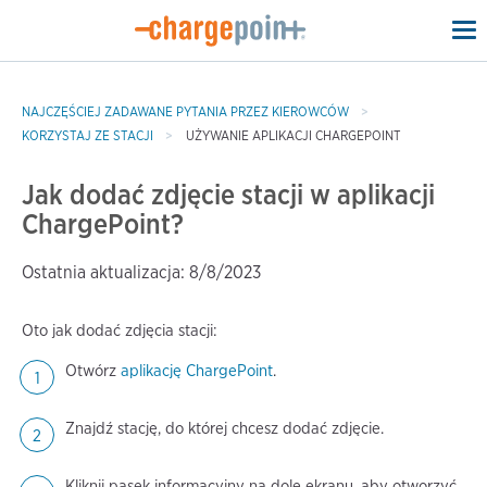
To
na
NAJCZĘŚCIEJ ZADAWANE PYTANIA PRZEZ KIEROWCÓW
KORZYSTAJ ZE STACJI
UŻYWANIE APLIKACJI CHARGEPOINT
Jak dodać zdjęcie stacji w aplikacji
ChargePoint?
Ostatnia aktualizacja: 8/8/2023
Oto jak dodać zdjęcia stacji:
Otwórz
aplikację ChargePoint
.
Znajdź stację, do której chcesz dodać zdjęcie.
Kliknij pasek informacyjny na dole ekranu, aby otworzyć