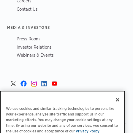
Careers
Contact Us
MEDIA & INVESTORS
Press Room
Investor Relations
Webinars & Events
Poland >
We use cookies and similar tracking technologies to personalize
your experience, analyze site traffic and support us in our
marketing efforts. You may change your cookie settings at any
time. By using our website and any of our services, you consent to
the use of cookies and acceptance of our
Privacy Policy
|
|
|
Polityka prywatności
Opcje prywatności
Legalny