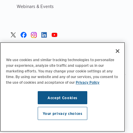
Webinars & Events
Poland >
We use cookies and similar tracking technologies to personalize
your experience, analyze site traffic and support us in our
marketing efforts. You may change your cookie settings at any
time. By using our website and any of our services, you consent to
the use of cookies and acceptance of our
Privacy Policy
|
|
|
Polityka prywatności
Opcje prywatności
Legalny
|
|
Deklaracja dostępności
Kodeks postępowania dostawców
Informacje WEEE
Accept Cookies
Copyright © 2026 ChargePoint, Inc. Wszelkie prawa
zastrzeżone.
Your privacy choices