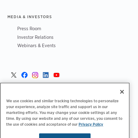
MEDIA & INVESTORS
Press Room
Investor Relations
Webinars & Events
Poland >
We use cookies and similar tracking technologies to personalize
your experience, analyze site traffic and support us in our
marketing efforts. You may change your cookie settings at any
time. By using our website and any of our services, you consent to
the use of cookies and acceptance of our
Privacy Policy
|
|
|
Polityka prywatności
Opcje prywatności
Legalny
|
|
Deklaracja dostępności
Kodeks postępowania dostawców
Informacje WEEE