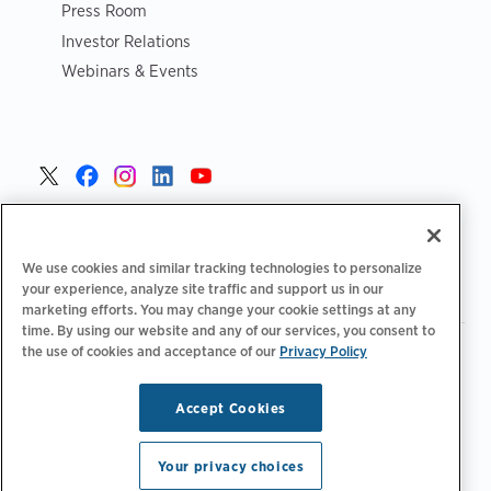
Press Room
Investor Relations
Webinars & Events
Poland >
We use cookies and similar tracking technologies to personalize
your experience, analyze site traffic and support us in our
marketing efforts. You may change your cookie settings at any
time. By using our website and any of our services, you consent to
the use of cookies and acceptance of our
Privacy Policy
|
|
|
Polityka prywatności
Opcje prywatności
Legalny
|
|
Deklaracja dostępności
Kodeks postępowania dostawców
Informacje WEEE
Accept Cookies
Copyright © 2026 ChargePoint, Inc. Wszelkie prawa
zastrzeżone.
Your privacy choices